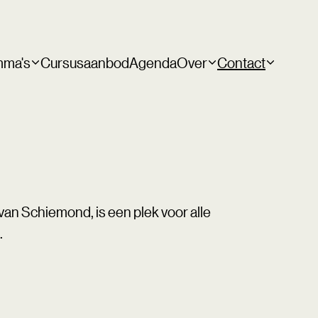
mma's
Cursusaanbod
Agenda
Over
Contact
van Schiemond, is een plek voor alle
.